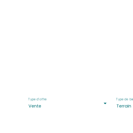
Terrains en vente à Me
Type d'offre
Type de bi
Vente
Terrain