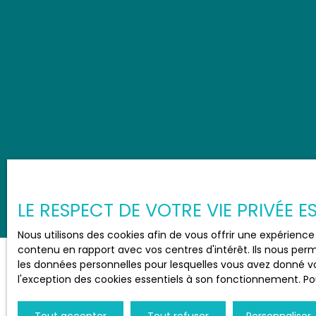
LE RESPECT DE VOTRE VIE PRIVÉE 
Nous utilisons des cookies afin de vous offrir une expérien
contenu en rapport avec vos centres d'intérêt. Ils nous perm
les données personnelles pour lesquelles vous avez donné vo
l'exception des cookies essentiels à son fonctionnement. Pou
JE RECHERCHE UN BIEN
Tout accepter
Tout refuser
Personnaliser