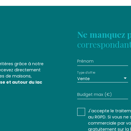
Ne manquez p
correspondant 
Prénom
itères grâce à notre
recevez directement
Type d'offre
res de maisons,
Vente
se et autour du lac
Budget max (€)
J'accepte le trait
au RGPD. Si vous ne 
commerciale par voi
gratuitement sur la