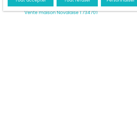
Vente villa Novalaise (73470)
Vente maison Novalaise (73470)
Vente villa Nances (73470)
Vente terrain constructible Saint-Genix-les-
Villages (73240)
Vente terrain constructible Aiguebelette-le-Lac
(73610)
+33 4 79 72 37 87