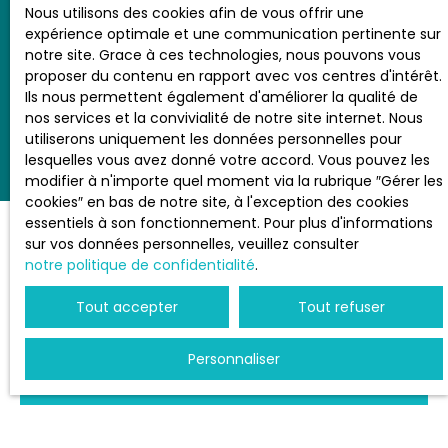
Nous utilisons des cookies afin de vous offrir une
Accompagnement juridique
: Une veille
expérience optimale et une communication pertinente sur
permanente pour garantir votre conformité
notre site. Grace à ces technologies, nous pouvons vous
aux lois en vigueur.
proposer du contenu en rapport avec vos centres d'intérêt.
Ils nous permettent également d'améliorer la qualité de
nos services et la convivialité de notre site internet. Nous
utiliserons uniquement les données personnelles pour
lesquelles vous avez donné votre accord. Vous pouvez les
modifier à n'importe quel moment via la rubrique ″Gérer les
cookies″ en bas de notre site, à l'exception des cookies
essentiels à son fonctionnement. Pour plus d'informations
sur vos données personnelles, veuillez consulter
notre politique de confidentialité
.
Tout accepter
Tout refuser
Vous souhaitez faire gérer votre
bien ?
Personnaliser
Contactez-nous
+33 4 79 72 37 87