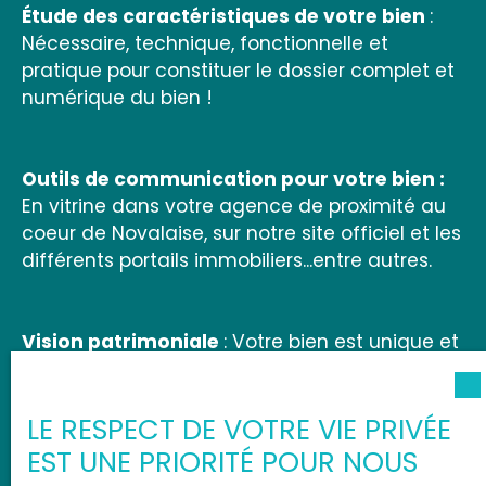
Étude des caractéristiques de votre bien
:
Nécessaire, technique, fonctionnelle et
pratique pour constituer le dossier complet et
numérique du bien !
Outils de communication pour votre bien :
En vitrine dans votre agence de proximité au
coeur de Novalaise, sur notre site officiel et les
différents portails immobiliers...entre autres.
Vision patrimoniale
: Votre bien est unique et
le fruit de votre épargne ! Nous le savons. Une
gestion minutieuse et dévouée dans votre
LE RESPECT DE VOTRE VIE PRIVÉE
agence dédiée vous attends.
EST UNE PRIORITÉ POUR NOUS