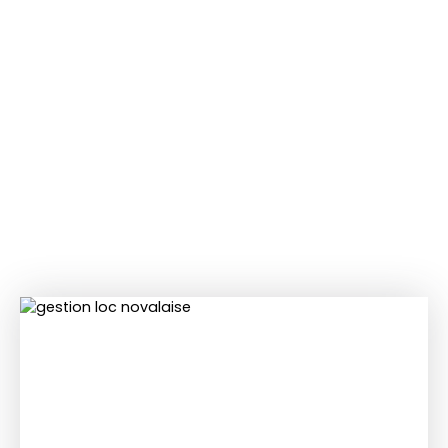
Gestion locative à
Novalaise
, autour du lac
d'Aiguebelette et en
Savoie