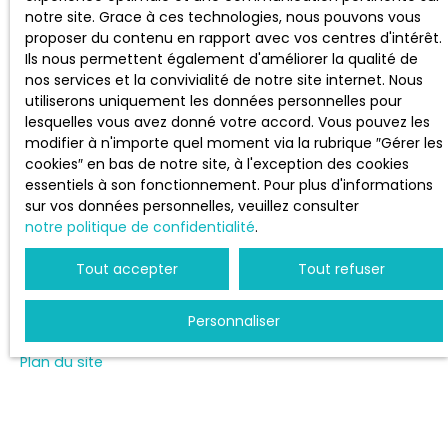
Estimez votre bien
notre site. Grace à ces technologies, nous pouvons vous
proposer du contenu en rapport avec vos centres d'intérêt.
Vendre avec nous
Ils nous permettent également d'améliorer la qualité de
Espace vendeur
nos services et la convivialité de notre site internet. Nous
Gestion locative
utiliserons uniquement les données personnelles pour
lesquelles vous avez donné votre accord. Vous pouvez les
Nous contacter
modifier à n'importe quel moment via la rubrique ″Gérer les
cookies″ en bas de notre site, à l'exception des cookies
essentiels à son fonctionnement. Pour plus d'informations
sur vos données personnelles, veuillez consulter
INFORMATIONS
notre politique de confidentialité
.
Tout accepter
Tout refuser
Nos honoraires
Mentions légales
Personnaliser
Politique de confidentialité
Plan du site
Gérer les cookies
Propulsé par