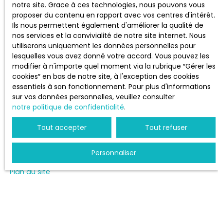
notre site. Grace à ces technologies, nous pouvons vous
Vendre avec nous
proposer du contenu en rapport avec vos centres d'intérêt.
Ils nous permettent également d'améliorer la qualité de
Espace vendeur
nos services et la convivialité de notre site internet. Nous
Gestion locative
utiliserons uniquement les données personnelles pour
lesquelles vous avez donné votre accord. Vous pouvez les
Nous contacter
modifier à n'importe quel moment via la rubrique ″Gérer les
cookies″ en bas de notre site, à l'exception des cookies
essentiels à son fonctionnement. Pour plus d'informations
sur vos données personnelles, veuillez consulter
INFORMATIONS
notre politique de confidentialité
.
Nos honoraires
Tout accepter
Tout refuser
Mentions légales
Personnaliser
Politique de confidentialité
Plan du site
Gérer les cookies
Propulsé par