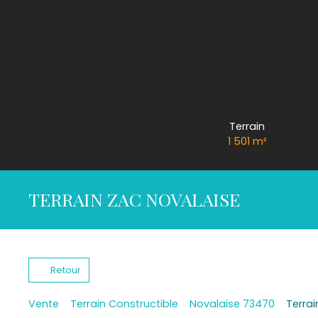
Terrain
1 501
m²
TERRAIN ZAC NOVALAISE
Retour
Vente
Terrain Constructible
Novalaise 73470
Terrai