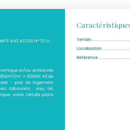
Caractéristique
Terrain
PROXIMITE A43 ACCES N° 12 LYON CHAMBERY
Localisation
Référence
onomique et/ou artisanale
de 35€HT/m² + 6000€ HTde
ossier - pas de logement
vec tabourets : eau, tél,
ique, voirie. Détails plans