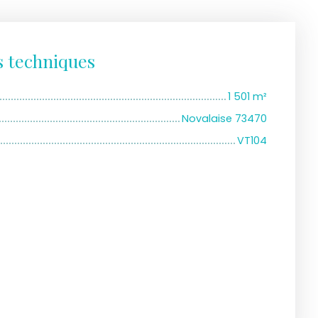
s techniques
1 501
m²
Novalaise 73470
VT104