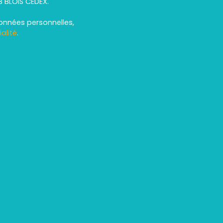
13 BLOIS CEDEX.
données personnelles,
alité
.