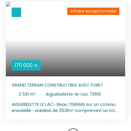
Affaire exceptionnelle
170 000
€
GRAND TERRAIN CONSTRUCTIBLE AVEC FORET
3 531
m²
Aiguebelette-le-Lac 73610
AIGUEBELETTE LE LAC- Beau TERRAIN sur un coteau
ensoleillé- viabilisé de 3531m² comprenant un lot
constructible de 1121m² vue dominante sur village
d'Aiguebelette-le-lac, coteau au sud- Le lot fait
partie d'un permis d'aménager viabilisé avec eau,