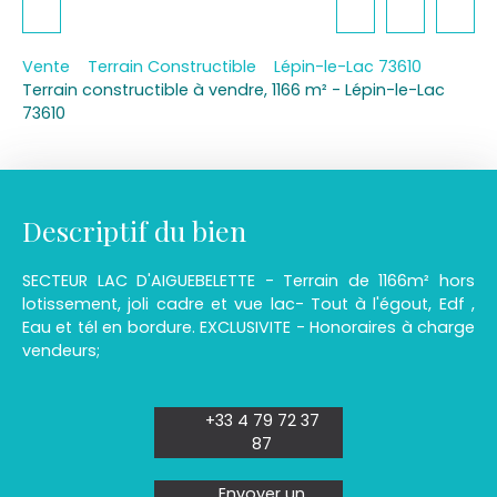
Vente
Terrain Constructible
Lépin-le-Lac 73610
Terrain constructible à vendre, 1166 m² - Lépin-le-Lac
73610
Descriptif du bien
SECTEUR LAC D'AIGUEBELETTE - Terrain de 1166m² hors
lotissement, joli cadre et vue lac- Tout à l'égout, Edf ,
Eau et tél en bordure. EXCLUSIVITE - Honoraires à charge
vendeurs;
+33 4 79 72 37
87
Envoyer un