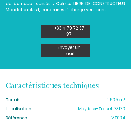
de bornage réalisés ; Calme. LIBRE DE CONSTRUCTEUR
Mandat exclusif, honoraires à charge vendeurs.
+33 4 79 72 37
87
Envoyer un
mail
Caractéristiques techniques
Terrain
1 505
m²
Localisation
Meyrieux-Trouet 73170
Référence
VT094