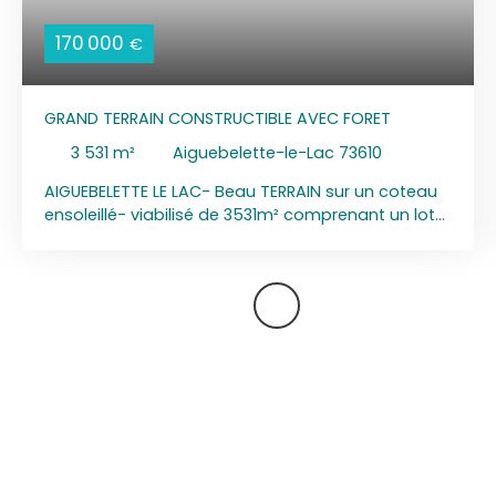
170 000
€
GRAND TERRAIN CONSTRUCTIBLE AVEC FORET
3 531
m²
Aiguebelette-le-Lac 73610
AIGUEBELETTE LE LAC- Beau TERRAIN sur un coteau
ensoleillé- viabilisé de 3531m² comprenant un lot
constructible de 1121m² vue dominante sur village
d'Aiguebelette-le-lac, coteau au sud- Le lot fait
partie d'un permis d'aménager viabilisé avec eau,
électricité, tout à l'égout, tel, - ERP : Etude réalisée
aléa Argile Moyen - Seïsme 4/5-PPRN approuvé
2002: mouvt de terrain - EXCLUSIVITE- HCV