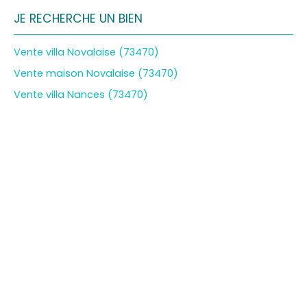
JE RECHERCHE UN BIEN
Vente villa Novalaise (73470)
Vente maison Novalaise (73470)
Vente villa Nances (73470)
Vente terrain constructible Saint-Genix-les-Villages
(73240)
Vente terrain constructible Aiguebelette-le-Lac (73610)
JE SUIS PROPRIÉTAIRE
Estimez votre bien
Vendre avec nous
Espace vendeur