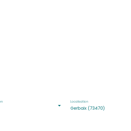
baix (73470)
en
Localisation
Gerbaix (73470)