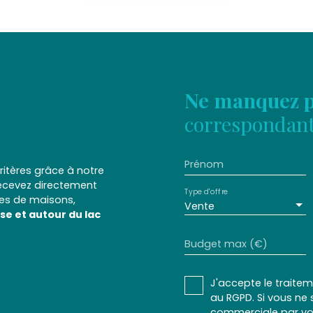
Ne manquez p
correspondant 
Prénom
itères grâce à notre
recevez directement
Type d'offre
res de maisons,
Vente
se et autour du lac
Budget max (€)
J'accepte le trait
au RGPD. Si vous ne 
commerciale par voi