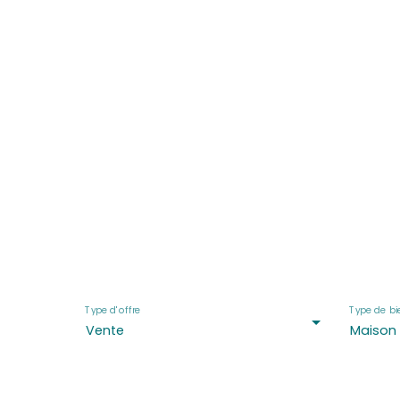
Maisons en vente à Ger
Type d'offre
Type de bi
Vente
Maison