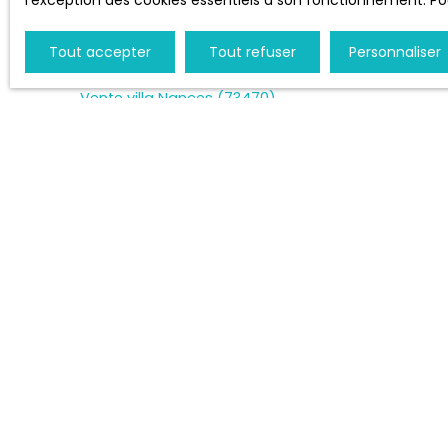
l'exception des cookies essentiels à son fonctionnement. Pou
Vente villa Novalaise (73470)
Tout accepter
Tout refuser
Personnaliser
Vente maison Novalaise (73470)
Vente villa Nances (73470)
Location appartement Sainte-Marie-d'Alvey
(73240)
Vente terrain constructible Saint-Genix-les-
Villages (73240)
Vente terrain constructible Aiguebelette-le-Lac
(73610)
+33 4 79 72 37 87