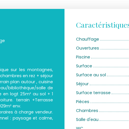
Caractéristique
Chauffage
age
Ouvertures
Piscine
Surface
ique sur les montagnes,
Surface au sol
chambres en rez + séjour
ain plan autour , cuisine
Séjour
au/bibliothèque/salle de
Surface terrasse
 en logt 25m² au sol + 1
iture. terrain +Terrasse
Pièces
3029m² env.
Chambres
noraires à charge vendeur.
nnel : paysage et calme,
Salle d'eau
WC