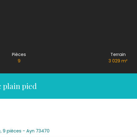
Pièces
Terrain
9
3 029
m²
plain pied
, 9 pièces - Ayn 73470