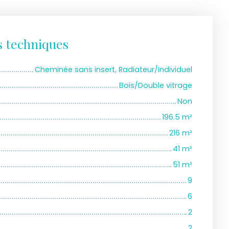
s techniques
Cheminée sans insert, Radiateur/Individuel
Bois/Double vitrage
Non
196.5
m²
216
m²
41
m²
51
m²
9
6
2
2