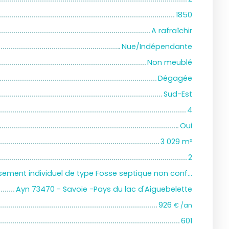
1850
A rafraîchir
Nue/Indépendante
Non meublé
Dégagée
Sud-Est
4
Oui
3 029
m²
2
assainissement individuel de type Fosse septique non conforme
Ayn 73470 - Savoie -Pays du lac d'Aiguebelette
926
€ /an
601