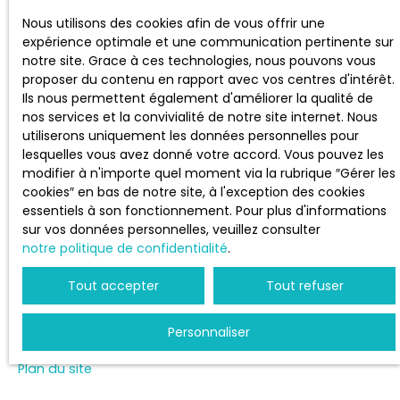
JE SUIS PROPRIÉTAIRE
Nous utilisons des cookies afin de vous offrir une
expérience optimale et une communication pertinente sur
Estimez votre bien
notre site. Grace à ces technologies, nous pouvons vous
proposer du contenu en rapport avec vos centres d'intérêt.
Vendre avec nous
Ils nous permettent également d'améliorer la qualité de
Espace vendeur
nos services et la convivialité de notre site internet. Nous
Gestion locative
utiliserons uniquement les données personnelles pour
lesquelles vous avez donné votre accord. Vous pouvez les
Nous contacter
modifier à n'importe quel moment via la rubrique ″Gérer les
cookies″ en bas de notre site, à l'exception des cookies
essentiels à son fonctionnement. Pour plus d'informations
sur vos données personnelles, veuillez consulter
INFORMATIONS
notre politique de confidentialité
.
Nos honoraires
Tout accepter
Tout refuser
Mentions légales
Personnaliser
Politique de confidentialité
Plan du site
Gérer les cookies