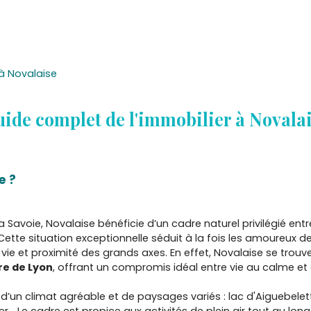
à Novalaise
ide complet de l'immobilier à Novala
e ?
Savoie, Novalaise bénéficie d’un cadre naturel privilégié entr
 Cette situation exceptionnelle séduit à la fois les amoureux de
vie et proximité des grands axes. En effet, Novalaise se trou
re de Lyon
, offrant un compromis idéal entre vie au calme et a
un climat agréable et de paysages variés : lac d'Aiguebelett
ier… Le cadre est propice aux activités de plein air tout au lon