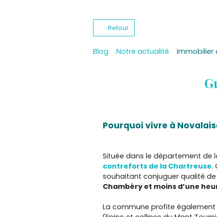
Retour
Blog
Notre actualité
Immobilier 
Gu
Pourquoi vivre à Novalais
Située dans le département de la 
contreforts de la Chartreuse
.
souhaitant conjuguer qualité de 
Chambéry et moins d’une heu
La commune profite également d’
l'Epine et collines du Mont Tourn