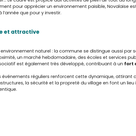
ement pour apprécier un environnement paisible, Novalaise e
à l’année que pour y investir.
et attractive
n environnement naturel : la commune se distingue aussi par 
ité, un marché hebdomadaire, des écoles et services publics,
associatif est également très développé, contribuant à un
fort
s événements réguliers renforcent cette dynamique, attirant au
astructures, la sécurité et la propreté du village en font un lieu
entique.