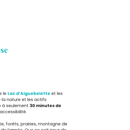
ise
e le
Lac d’Aiguebelette
et les
 la nature et les actifs
ve à seulement
3
0 minutes de
ccessibilité.
e, forêts, prairies, montagne de
g de l’année. Que ce soit pour de