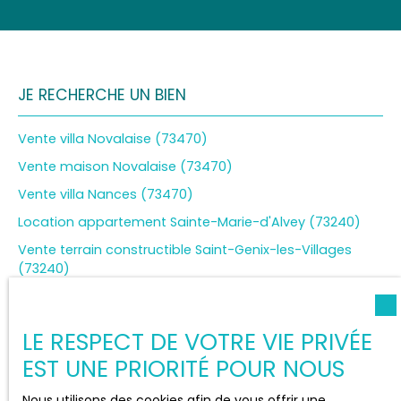
JE RECHERCHE UN BIEN
Vente villa Novalaise (73470)
Vente maison Novalaise (73470)
Vente villa Nances (73470)
Location appartement Sainte-Marie-d'Alvey (73240)
Vente terrain constructible Saint-Genix-les-Villages
(73240)
Vente terrain constructible Aiguebelette-le-Lac (73610)
LE RESPECT DE VOTRE VIE PRIVÉE
EST UNE PRIORITÉ POUR NOUS
JE SUIS PROPRIÉTAIRE
Nous utilisons des cookies afin de vous offrir une