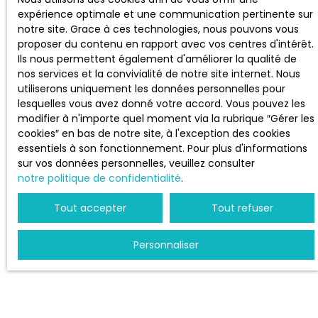
Estimez votre bien
expérience optimale et une communication pertinente sur
notre site. Grace à ces technologies, nous pouvons vous
Vendre avec nous
proposer du contenu en rapport avec vos centres d'intérêt.
Espace vendeur
Ils nous permettent également d'améliorer la qualité de
nos services et la convivialité de notre site internet. Nous
Gestion locative
utiliserons uniquement les données personnelles pour
Nous contacter
lesquelles vous avez donné votre accord. Vous pouvez les
modifier à n'importe quel moment via la rubrique ″Gérer les
cookies″ en bas de notre site, à l'exception des cookies
essentiels à son fonctionnement. Pour plus d'informations
INFORMATIONS
sur vos données personnelles, veuillez consulter
notre politique de confidentialité
.
Nos honoraires
Tout accepter
Tout refuser
Mentions légales
Politique de confidentialité
Personnaliser
Plan du site
Gérer les cookies
Propulsé par