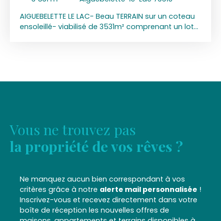
AIGUEBELETTE LE LAC- Beau TERRAIN sur un coteau
ensoleillé- viabilisé de 3531m² comprenant un lot
constructible de 1121m² vue dominante sur village
d'Aiguebelette-le-lac, coteau au sud- Le lot fait
partie d'un permis d'aménager viabilisé avec eau,
électricité, tout à l'égout, tel, - ERP : Etude réalisée
aléa Argile Moyen - Seïsme 4/5-PPRN approuvé
2002: mouvt de terrain - EXCLUSIVITE- HCV
Vous ne trouvez pas
la propriété de vos rêves ?
Ne manquez aucun bien correspondant à vos
critères grâce à notre
alerte mail personnalisée
!
Inscrivez-vous et recevez directement dans votre
boîte de réception les nouvelles offres de
maisons, appartements et terrains disponibles à