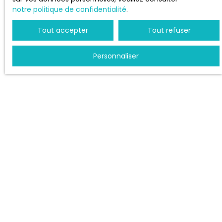
Nous contacter
notre politique de confidentialité
.
Tout accepter
Tout refuser
INFORMATIONS
Personnaliser
Nos honoraires
Mentions légales
Politique de confidentialité
Plan du site
Gérer les cookies
Propulsé par