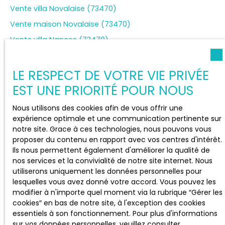
Vente villa Novalaise (73470)
Vente maison Novalaise (73470)
Vente villa Nances (73470)
Location appartement Sainte-Marie-d'Alvey (73240)
Vente terrain constructible Saint-Genix-les-Villages
LE RESPECT DE VOTRE VIE PRIVÉE
(73240)
EST UNE PRIORITÉ POUR NOUS
Vente terrain constructible Aiguebelette-le-Lac (73610)
Nous utilisons des cookies afin de vous offrir une
expérience optimale et une communication pertinente sur
notre site. Grace à ces technologies, nous pouvons vous
proposer du contenu en rapport avec vos centres d'intérêt.
JE SUIS PROPRIÉTAIRE
Ils nous permettent également d'améliorer la qualité de
nos services et la convivialité de notre site internet. Nous
Estimez votre bien
utiliserons uniquement les données personnelles pour
Vendre avec nous
lesquelles vous avez donné votre accord. Vous pouvez les
modifier à n'importe quel moment via la rubrique ″Gérer les
Espace vendeur
cookies″ en bas de notre site, à l'exception des cookies
Gestion locative
essentiels à son fonctionnement. Pour plus d'informations
sur vos données personnelles, veuillez consulter