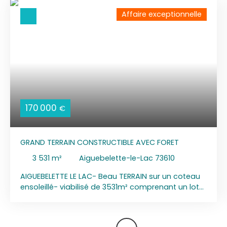
Affaire exceptionnelle
170 000
€
GRAND TERRAIN CONSTRUCTIBLE AVEC FORET
3 531
m²
Aiguebelette-le-Lac 73610
AIGUEBELETTE LE LAC- Beau TERRAIN sur un coteau
ensoleillé- viabilisé de 3531m² comprenant un lot
constructible de 1121m² vue dominante sur village
d'Aiguebelette-le-lac, coteau au sud- Le lot fait
partie d'un permis d'aménager viabilisé avec eau,