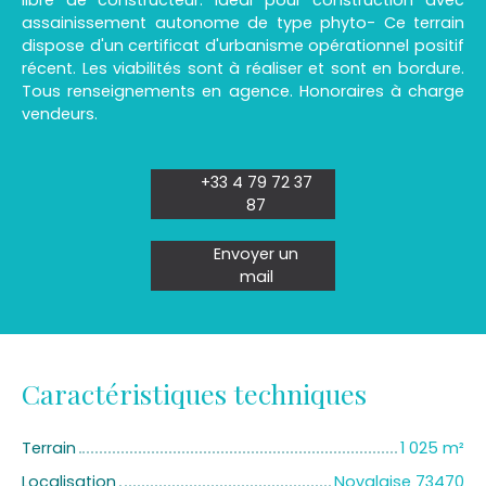
libre de constructeur. Idéal pour construction avec
assainissement autonome de type phyto- Ce terrain
dispose d'un certificat d'urbanisme opérationnel positif
récent. Les viabilités sont à réaliser et sont en bordure.
Tous renseignements en agence. Honoraires à charge
vendeurs.
+33 4 79 72 37
87
Envoyer un
mail
Caractéristiques techniques
Terrain
1 025
m²
Localisation
Novalaise 73470