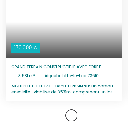
170 000
€
GRAND TERRAIN CONSTRUCTIBLE AVEC FORET
3 531
m²
Aiguebelette-le-Lac 73610
AIGUEBELETTE LE LAC- Beau TERRAIN sur un coteau
ensoleillé- viabilisé de 3531m² comprenant un lot
constructible de 1121m² vue dominante sur village
d'Aiguebelette-le-lac, coteau au sud- Le lot fait
partie d'un permis d'aménager viabilisé avec eau,
électricité, tout à l'égout, tel, - ERP : Etude réalisée
aléa Argile Moyen - Seïsme 4/5-PPRN approuvé
2002: mouvt de terrain - EXCLUSIVITE- HCV