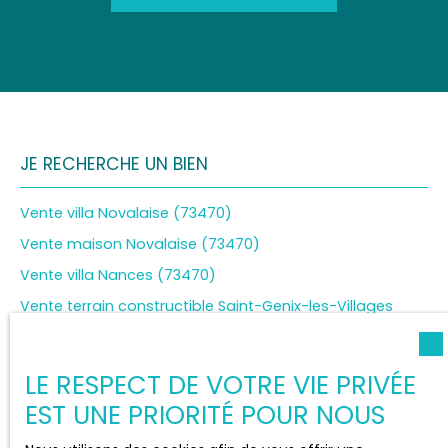
JE RECHERCHE UN BIEN
Vente villa Novalaise (73470)
Vente maison Novalaise (73470)
Vente villa Nances (73470)
Vente terrain constructible Saint-Genix-les-Villages
(73240)
Vente terrain constructible Aiguebelette-le-Lac (73610)
LE RESPECT DE VOTRE VIE PRIVÉE
EST UNE PRIORITÉ POUR NOUS
JE SUIS PROPRIÉTAIRE