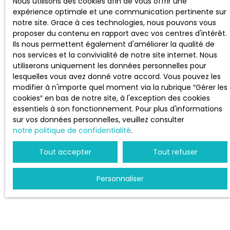
Nous utilisons des cookies afin de vous offrir une
expérience optimale et une communication pertinente sur
notre site. Grace à ces technologies, nous pouvons vous
Estimez votre bien
proposer du contenu en rapport avec vos centres d'intérêt.
Vendre avec nous
Ils nous permettent également d'améliorer la qualité de
nos services et la convivialité de notre site internet. Nous
Espace vendeur
utiliserons uniquement les données personnelles pour
Gestion locative
lesquelles vous avez donné votre accord. Vous pouvez les
modifier à n'importe quel moment via la rubrique ″Gérer les
Nous contacter
cookies″ en bas de notre site, à l'exception des cookies
essentiels à son fonctionnement. Pour plus d'informations
sur vos données personnelles, veuillez consulter
notre politique de confidentialité
.
INFORMATIONS
Tout accepter
Tout refuser
Nos honoraires
Mentions légales
Personnaliser
Politique de confidentialité
Plan du site
Gérer les cookies