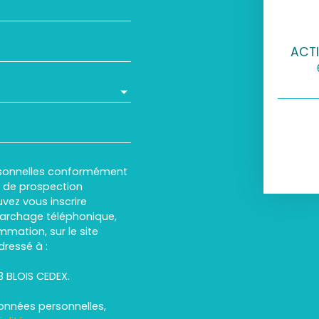
ACTI
rsonnelles conformément
et de prospection
vez vous inscrire
marchage téléphonique,
mmation, sur le site
dressé à :
13 BLOIS CEDEX.
données personnelles,