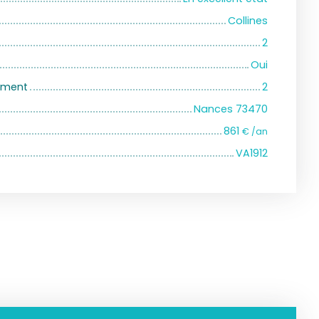
Collines
2
Oui
iment
2
Nances 73470
861
€ /an
VA1912