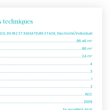
s techniques
SOL EN REZ ET RADIATEURS ETAGE, Electricité/Individuel
86.46
m²
86
m²
24
m²
4
3
1
2
RDC
2009
En excellent état