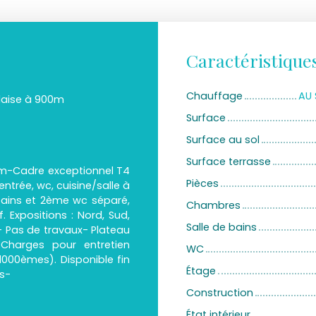
Caractéristique
Chauffage
AU 
laise à 900m
Surface
Surface au sol
Surface terrasse
m-Cadre exceptionnel T4
Pièces
ntrée, wc, cuisine/salle à
bains et 2ème wc séparé,
Chambres
f. Expositions : Nord, Sud,
Salle de bains
- Pas de travaux- Plateau
harges pour entretien
WC
000èmes). Disponible fin
Étage
s-
Construction
État intérieur