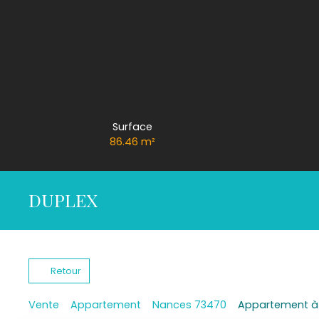
Surface
86.46
m²
DUPLEX
Retour
Vente
Appartement
Nances 73470
Appartement à 